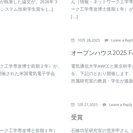
執筆した論文が、2026年３
ん（情報・ネットワーク工学
システム技術学生賞を […]
ーク工学専攻博士後期１年）
[…]
10月 28,2025
Leave a Repl
オープンハウス2025 F
ク工学専攻博士前期２年）が、
電気通信大学AWCCと東京科学大学
国で開催された米国電気電子学会
を、下記のとおり開催します。 
所属研究室の教員・学生が最新の
5月 21,2025
Leave a Reply
受賞
ーク工学専攻博士前期１年）
石橋功至研究室の荒井甲さん