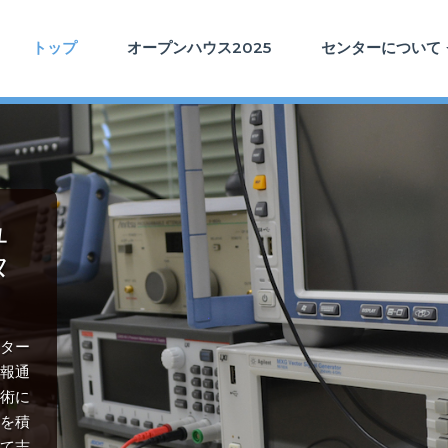
トップ
オープンハウス2025
センターについて
ュ
タ
ター
報通
術に
を積
て志