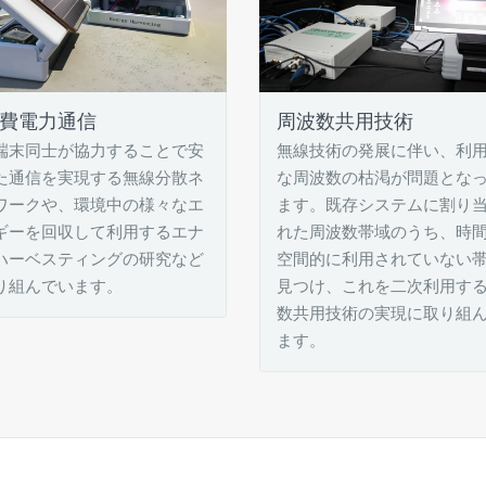
費電力通信
周波数共用技術
端末同士が協力することで安
無線技術の発展に伴い、利
た通信を実現する無線分散ネ
な周波数の枯渇が問題とな
ワークや、環境中の様々なエ
ます。既存システムに割り
ギーを回収して利用するエナ
れた周波数帯域のうち、時
ハーベスティングの研究など
空間的に利用されていない
り組んでいます。
見つけ、これを二次利用す
数共用技術の実現に取り組
ます。