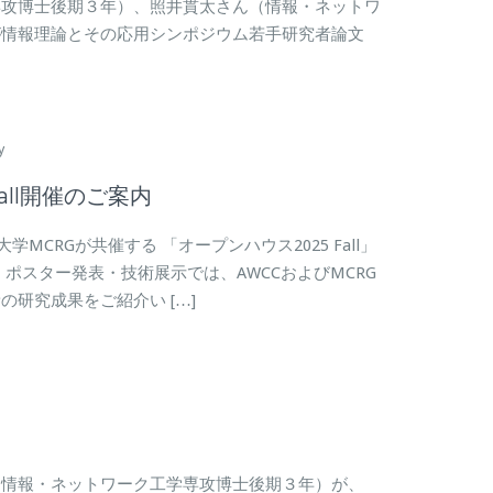
専攻博士後期３年）、照井貫太さん（情報・ネットワ
が情報理論とその応用シンポジウム若手研究者論文
y
all開催のご案内
MCRGが共催する 「オープンハウス2025 Fall」
ポスター発表・技術展示では、AWCCおよびMCRG
研究成果をご紹介い […]
（情報・ネットワーク工学専攻博士後期３年）が、