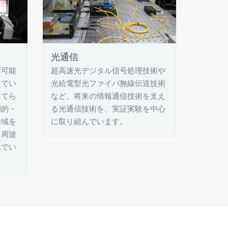
光通信
用可能
超高速光デジタル信号処理技術や
ってい
光給電型光ファイバ無線伝送技術
当てら
など、将来の情報通信技術を支え
間的・
る光通信技術を、実証実験を中心
帯域を
に取り組んでいます。
る周波
んでい