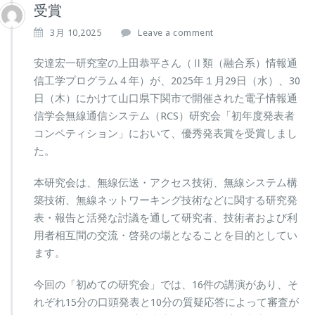
受賞
3月 10,2025
Leave a comment
安達宏一研究室の上田恭平さん（Ⅱ類（融合系）情報通
信工学プログラム４年）が、2025年１月29日（水）、30
日（木）にかけて山口県下関市で開催された電子情報通
信学会無線通信システム（RCS）研究会「初年度発表者
コンペティション」において、優秀発表賞を受賞しまし
た。
本研究会は、無線伝送・アクセス技術、無線システム構
築技術、無線ネットワーキング技術などに関する研究発
表・報告と活発な討議を通して研究者、技術者および利
用者相互間の交流・啓発の場となることを目的としてい
ます。
今回の「初めての研究会」では、16件の講演があり、そ
れぞれ15分の口頭発表と10分の質疑応答によって審査が