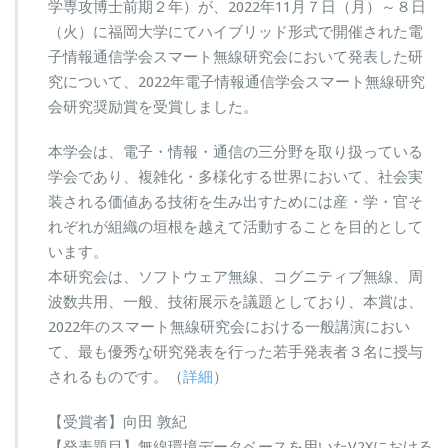
学専攻博士前期２年）が、2022年11月７日（月）～８日
（火）に福岡大学にてハイブリッド形式で開催された電
子情報通信学会スマート無線研究会において発表した研
究について、2022年電子情報通信学会スマート無線研究
会研究奨励賞を受賞しました。
本学会は、電子・情報・通信の三分野を取り扱っている
学会であり、複雑化・多様化する世界において、社会実
装される価値ある技術を生み出すためには産・学・官そ
れぞれが組織の垣根を越えて活動することを目的として
います。
本研究会は、ソフトウェア無線、コグニティブ無線、周
波数共用、一般、技術展示を議題としており、本賞は、
2022年のスマート無線研究会における一般講演におい
て、最も優秀な研究発表を行った若手発表者３名に授与
されるものです。（
詳細
）
【受賞者】向田 敦紀
【発表題目】無線環境データベースを用いたV2Xにおける