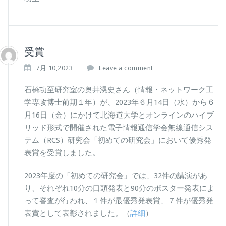
受賞
7月 10,2023
Leave a comment
石橋功至研究室の奥井滉史さん（情報・ネットワーク工
学専攻博士前期１年）が、2023年６月14日（水）から６
月16日（金）にかけて北海道大学とオンラインのハイブ
リッド形式で開催された電子情報通信学会無線通信シス
テム（RCS）研究会「初めての研究会」において優秀発
表賞を受賞しました。
2023年度の「初めての研究会」では、32件の講演があ
り、それぞれ10分の口頭発表と90分のポスター発表によ
って審査が行われ、１件が最優秀発表賞、７件が優秀発
表賞として表彰されました。（
詳細
）