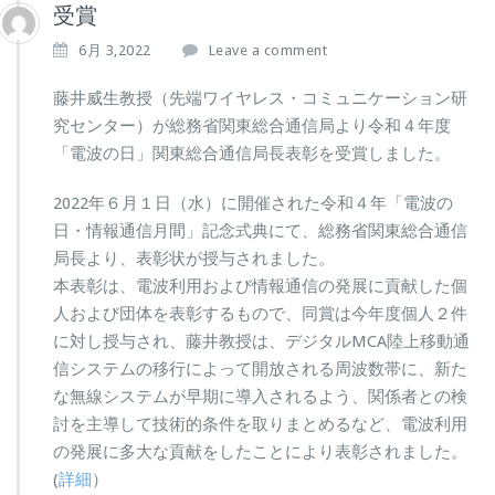
受賞
6月 3,2022
Leave a comment
藤井威生教授（先端ワイヤレス・コミュニケーション研
究センター）が総務省関東総合通信局より令和４年度
「電波の日」関東総合通信局長表彰を受賞しました。
2022年６月１日（水）に開催された令和４年「電波の
日・情報通信月間」記念式典にて、総務省関東総合通信
局長より、表彰状が授与されました。
本表彰は、電波利用および情報通信の発展に貢献した個
人および団体を表彰するもので、同賞は今年度個人２件
に対し授与され、藤井教授は、デジタルMCA陸上移動通
信システムの移行によって開放される周波数帯に、新た
な無線システムが早期に導入されるよう、関係者との検
討を主導して技術的条件を取りまとめるなど、電波利用
の発展に多大な貢献をしたことにより表彰されました。
(
詳細
）