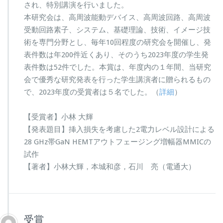
され、特別講演を行いました。
本研究会は、高周波能動デバイス、高周波回路、高周波
受動回路素子、システム、基礎理論、技術、イメージ技
術を専門分野とし、毎年10回程度の研究会を開催し、発
表件数は年200件近くあり、そのうち2023年度の学生発
表件数は52件でした。本賞は、年度内の１年間、当研究
会で優秀な研究発表を行った学生講演者に贈られるもの
で、2023年度の受賞者は５名でした。（
詳細
）
【受賞者】小林 大輝
【発表題目】挿入損失を考慮した2電力レベル設計による
28 GHz帯GaN HEMTアウトフェージング増幅器MMICの
試作
【著者】小林大輝，本城和彦，石川 亮（電通大）
受賞