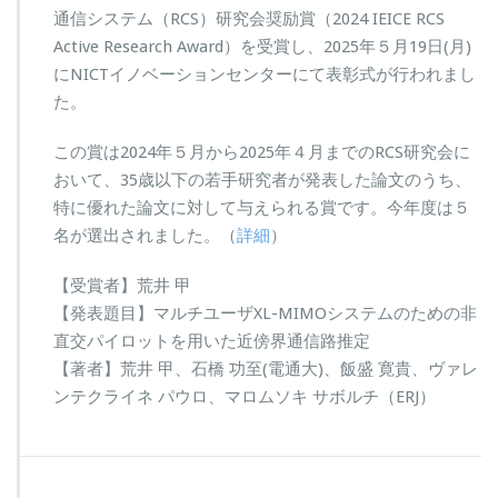
通信システム（RCS）研究会奨励賞（2024 IEICE RCS
Active Research Award）を受賞し、2025年５月19日(月)
にNICTイノベーションセンターにて表彰式が行われまし
た。
この賞は2024年５月から2025年４月までのRCS研究会に
おいて、35歳以下の若手研究者が発表した論文のうち、
特に優れた論文に対して与えられる賞です。今年度は５
名が選出されました。（
詳細
）
【受賞者】荒井 甲
【発表題目】マルチユーザXL-MIMOシステムのための非
直交パイロットを用いた近傍界通信路推定
【著者】荒井 甲、石橋 功至(電通大)、飯盛 寛貴、ヴァレ
ンテクライネ パウロ、マロムソキ サボルチ（ERJ）