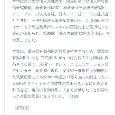
本学は国立大学法人京都大学、国立研究開発法人情報通
信研究機構、株式会社KDDI、株式会社三菱総合研究所、
ソニーグループ株式会社、日本アイ・ビー・エム株式会
社と共に、一般社団法人電波産業会から、２.３GHz帯ダ
イナミック周波数共用システムの実証および実用化への
貢献が認められ、第33回「電波功績賞 総務大臣表彰」を
受賞しました。
本賞は、電波の有効利用の普及を推進するため、電波の
有効利用に関して特別の功績を上げた個人又は団体に授
与される賞で、先端ワイヤレス・コミュニケーション研
究センター 藤井威生教授、安達宏一准教授らが開発し
た電波伝搬モデルが2022年度より割り当ての始まった２.
３GHz帯ダイナミック周波数の共用システムに組み込ま
れるなど、電波の有効利用に大きく貢献したことが認め
られ今回の受賞となりました。（
詳細
）
【表彰状】