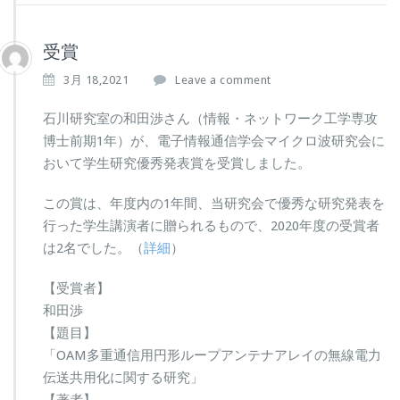
受賞
3月 18,2021
Leave a comment
石川研究室の和田渉さん（情報・ネットワーク工学専攻
博士前期1年）が、電子情報通信学会マイクロ波研究会に
おいて学生研究優秀発表賞を受賞しました。
この賞は、年度内の1年間、当研究会で優秀な研究発表を
行った学生講演者に贈られるもので、2020年度の受賞者
は2名でした。（
詳細
）
【受賞者】
和田渉
【題目】
「OAM多重通信用円形ループアンテナアレイの無線電力
伝送共用化に関する研究」
【著者】