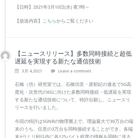
【日時】2021年3月10日(水) 夜7時～
【放送内容】
こちら
からご覧ください
【ニュースリリース】多数同時接続と超低
遅延を実現する新たな通信技術
3月 4,2021
Leave a comment
石橋（功）研究室では、石橋功至・原郁紀の連名で5G高
度化・次世代の6Gに向けた多数同時接続・低遅延を実現
する新たな通信技術について、特許出願し、ニュースリ
リースを行いました。
今回の特許は5GNRの物理層上で、理論最大で30万台の端
末のうち、任意の3万台を同時接続することができ、各端
末が1ミリ秒以内に各125バイト程度の情報を同時に送る