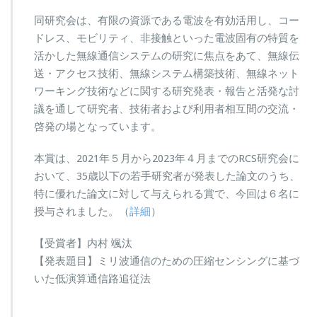
同研究会は、有限の資源である電波を有効活用し、コー
ドレス、モビリティ、非接触といった電波固有の特質を
活かした無線通信システムの研究に焦点をあて、無線伝
送・アクセス技術、無線システム構築技術、無線ネット
ワーキング技術などに関する研究発表・報告と活発な討
議を通して研究者、技術者および利用者相互間の交流・
啓発の場となっています。
本賞は、2021年５月から2023年４月までのRCS研究会に
おいて、35歳以下の若手研究者が発表した論文のうち、
特に優れた論文に対して与えられる賞で、今回は６名に
授与されました。（
詳細
）
【受賞者】内村 颯汰
【発表題目】ミリ波通信のための圧縮センシングに基づ
いた低演算通信路追従法