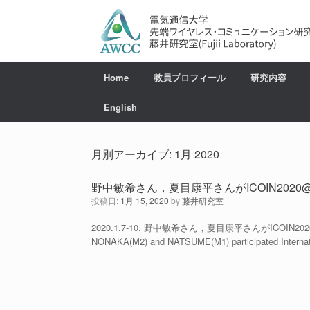
コ
ン
テ
ン
ツ
へ
Home
教員プロフィール
研究内容
ス
キ
English
ッ
プ
月別アーカイブ:
1月 2020
野中敏希さん，夏目康平さんがICOIN202
投稿日:
1月 15, 2020
by
藤井研究室
2020.1.7-10. 野中敏希さん，夏目康平さんがICOI
NONAKA(M2) and NATSUME(M1) participated Internati