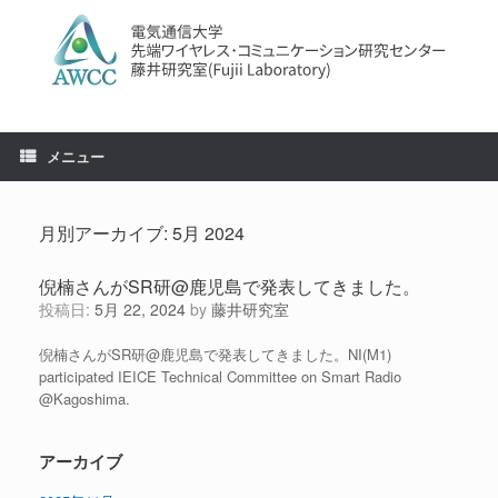
コ
ン
テ
ン
ツ
へ
ス
メニュー
キ
ッ
プ
月別アーカイブ:
5月 2024
倪楠さんがSR研@鹿児島で発表してきました。
投稿日:
5月 22, 2024
by
藤井研究室
倪楠さんがSR研@鹿児島で発表してきました。NI(M1)
participated IEICE Technical Committee on Smart Radio
@Kagoshima.
アーカイブ