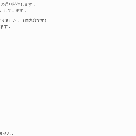
下の通り開催します．
予定しています．
なりました．（同内容です）
きます．
ません．