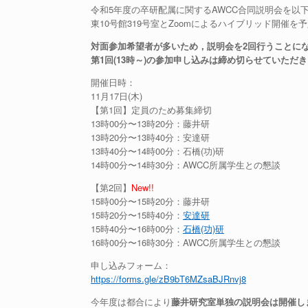
令和5年度の卒研配属に関するAWCC合同説明会を以
東10号館319号室とZoomによるハイブリッド開催を
対面参加希望者が多いため，説明会を2回行うことに
第1回(13時～)の参加申し込みは締め切らせていただ
開催日時：
11月17日(木)
【第1回】定員のため募集締切
13時00分〜13時20分：藤井研
13時20分〜13時40分：安達研
13時40分〜14時00分：石橋(功)研
14時00分〜14時30分：AWCC所属学生との懇談
【第2回】
New!!
15時00分〜15時20分：藤井研
15時20分〜15時40分：
安達研
15時40分〜16時00分：
石橋(功)研
16時00分〜16時30分：AWCC所属学生との懇談
申し込みフォーム：
https://forms.gle/zB9bT6MZsaBJRnvj8
今年度は都合により
藤井研究室単独の説明会は開催し