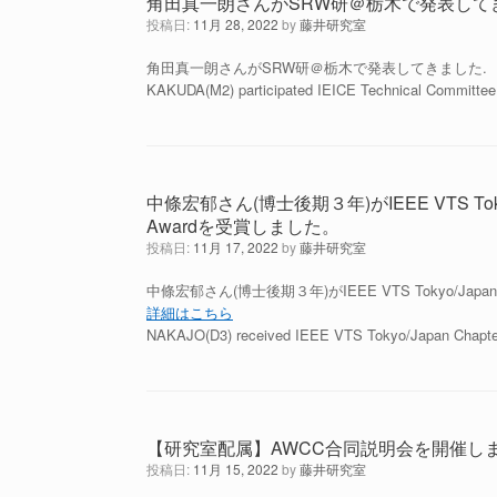
角田真一朗さんがSRW研＠栃木で発表して
投稿日:
11月 28, 2022
by
藤井研究室
角田真一朗さんがSRW研＠栃木で発表してきました.
KAKUDA(M2) participated IEICE Technical Committee
中條宏郁さん(博士後期３年)がIEEE VTS Tokyo/Jap
Awardを受賞しました。
投稿日:
11月 17, 2022
by
藤井研究室
中條宏郁さん(博士後期３年)がIEEE VTS Tokyo/Japan Cha
詳細はこちら
NAKAJO(D3) received IEEE VTS Tokyo/Japan Chapte
【研究室配属】AWCC合同説明会を開催し
投稿日:
11月 15, 2022
by
藤井研究室