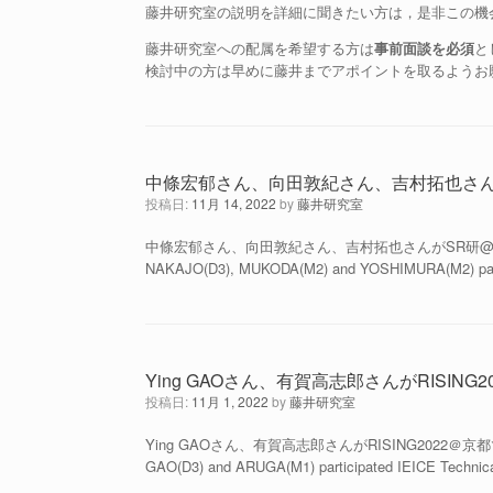
藤井研究室の説明を詳細に聞きたい方は，是非この機
藤井研究室への配属を希望する方は
事前面談を必須
と
検討中の方は早めに藤井までアポイントを取るようお
中條宏郁さん、向田敦紀さん、吉村拓也さん
投稿日:
11月 14, 2022
by
藤井研究室
中條宏郁さん、向田敦紀さん、吉村拓也さんがSR研
NAKAJO(D3), MUKODA(M2) and YOSHIMURA(M2) partic
Ying GAOさん、有賀高志郎さんがRISIN
投稿日:
11月 1, 2022
by
藤井研究室
Ying GAOさん、有賀高志郎さんがRISING2022
GAO(D3) and ARUGA(M1) participated IEICE Technic