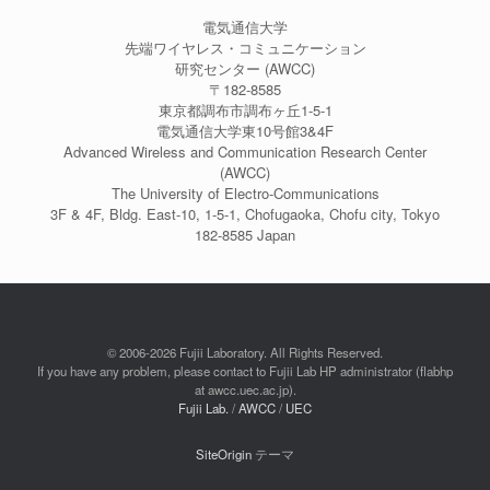
電気通信大学
先端ワイヤレス・コミュニケーション
研究センター (AWCC)
〒182-8585
東京都調布市調布ヶ丘1-5-1
電気通信大学東10号館3&4F
Advanced Wireless and Communication Research Center
(AWCC)
The University of Electro-Communications
3F & 4F, Bldg. East-10, 1-5-1, Chofugaoka, Chofu city, Tokyo
182-8585 Japan
© 2006-2026 Fujii Laboratory. All Rights Reserved.
If you have any problem, please contact to Fujii Lab HP administrator (flabhp
at awcc.uec.ac.jp).
Fujii Lab.
/
AWCC
/
UEC
SiteOrigin
テーマ