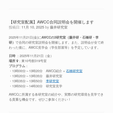
【研究室配属】AWCC合同説明会を開催します
投稿日:
11月 10, 2025
by
藤井研究室
2025年11月21日(金)に
AWCCの3研究室（藤井研・石橋研・李
研）
で合同の研究室説明会を開催します。また、説明会が全て終
わった後に、AWCC見学会（学生部屋等）を予定しています。
日時
：2025年11月21日（金）
場所
：東10号館319号室
プログラム
：
・13時00分～13時20分 AWCC紹介 +
石橋研究室
・13時20分～13時35分 藤井研究室
・13時35分～13時50分
李研究室
・13時50分～14時30分 研究室見学
AWCCに所属する各研究室の紹介や、実際の研究環境を見学でき
る貴重な機会です。ぜひご参加ください！