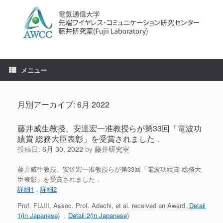
コ
ン
テ
ン
ツ
へ
ス
メニュー
キ
ッ
プ
月別アーカイブ:
6月 2022
藤井威生教授、安達宏一准教授らが第33回「電波功
績賞 総務大臣表彰」を受賞されました．
投稿日:
6月 30, 2022
by
藤井研究室
藤井威生教授、安達宏一准教授らが第33回「電波功績賞 総務大
臣表彰」を受賞されました．
詳細1
，
詳細2
Prof. FUJII, Assoc. Prof. Adachi, et al. received an Award.
Detail
1(in Japanese)
，
Detail 2(in Japanese)