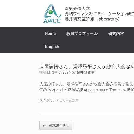
コ
ン
テ
ン
ツ
へ
Home
教員プロフィール
研究内容
ス
キ
English
ッ
プ
大屋諒悟さん、湯澤昂平さんが総合大会@
投稿日:
3月 8, 2024
by
藤井研究室
大屋諒悟さん、湯澤昂平さんが総合大会@広島で発表
OYA(M2) and YUZAWA(B4) participated The 2024 IEI
学会参加
カテゴリーの記事
投稿ナビゲーション
←
菊地啓介さ…