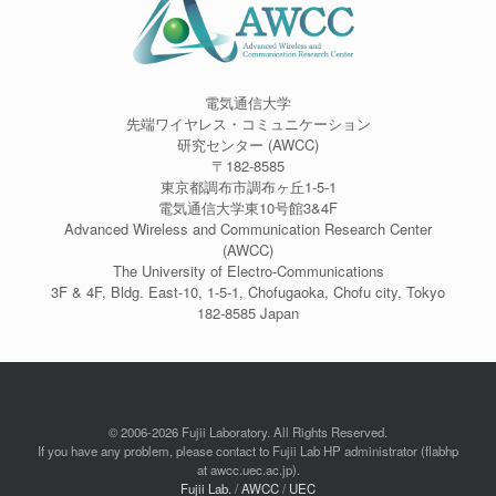
電気通信大学
先端ワイヤレス・コミュニケーション
研究センター (AWCC)
〒182-8585
東京都調布市調布ヶ丘1-5-1
電気通信大学東10号館3&4F
Advanced Wireless and Communication Research Center
(AWCC)
The University of Electro-Communications
3F & 4F, Bldg. East-10, 1-5-1, Chofugaoka, Chofu city, Tokyo
182-8585 Japan
© 2006-2026 Fujii Laboratory. All Rights Reserved.
If you have any problem, please contact to Fujii Lab HP administrator (flabhp
at awcc.uec.ac.jp).
Fujii Lab.
/
AWCC
/
UEC