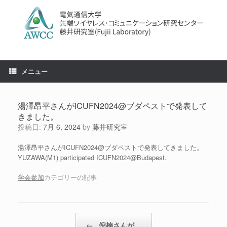
コ
ン
テ
ン
ツ
へ
ス
メニュー
キ
ッ
プ
湯澤昂平さんがICUFN2024@ブダペストで発表して
きました。
投稿日:
7月 6, 2024
by
藤井研究室
湯澤昂平さんがICUFN2024@ブダペストで発表してきました。
YUZAWA(M1) participated ICUFN2024@Budapest.
学会参加
カテゴリーの記事
投稿ナビゲーション
←
倪楠さんが…