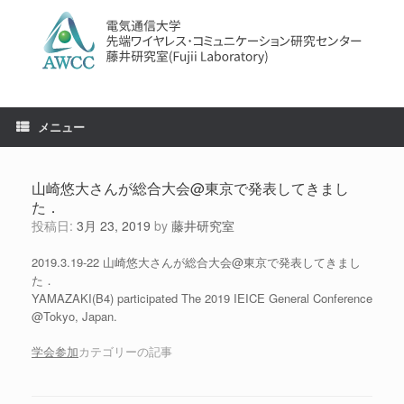
コ
ン
テ
ン
ツ
へ
ス
メニュー
キ
ッ
プ
山崎悠大さんが総合大会@東京で発表してきまし
た．
投稿日:
3月 23, 2019
by
藤井研究室
2019.3.19-22 山崎悠大さんが総合大会@東京で発表してきまし
た．
YAMAZAKI(B4) participated The 2019 IEICE General Conference
@Tokyo, Japan.
学会参加
カテゴリーの記事