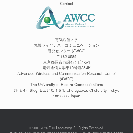
Contact
電気通信大学
先端ワイヤレス・コミュニケーション
研究センター (AWCC)
〒182-8585
東京都調布市調布ヶ丘1-5-1
電気通信大学東10号館3&4F
Advanced Wireless and Communication Research Center
(AWCC)
The University of Electro-Communications
3F & 4F, Bldg. East-10, 1-5-1, Chofugaoka, Chofu city, Tokyo
182-8585 Japan
© 2006-2026 Fujii Laboratory. All Rights Reserved.
If you have any problem, please contact to Fujii Lab HP administrator (flabhp