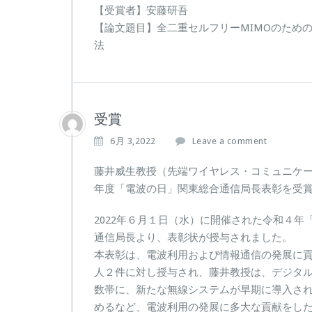
【受賞者】安藤研吾
【論文題目】全二重セルフリーMIMOのため
法
受賞
6月 3,2022
Leave a comment
藤井威生教授（先端ワイヤレス・コミュニケ
年度「電波の日」関東総合通信局長表彰を受
2022年６月１日（水）に開催された令和４
通信局長より、表彰状が授与されました。
本表彰は、電波利用および情報通信の発展に
人２件に対し授与され、藤井教授は、デジタル
数帯に、新たな無線システムが早期に導入さ
めるなど、電波利用の発展に多大な貢献をした