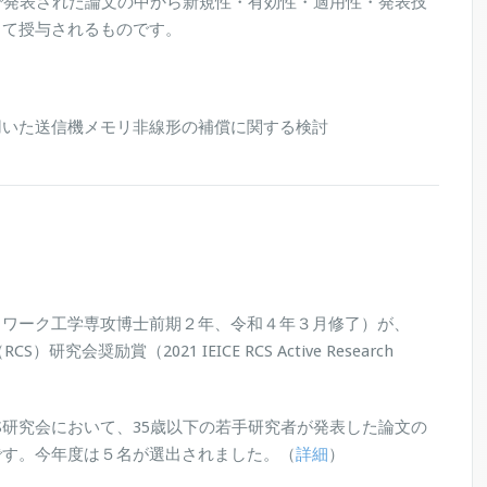
研究会で発表された論文の中から新規性・有効性・適用性・発表技
して授与されるものです。
用いた送信機メモリ非線形の補償に関する検討
トワーク工学専攻博士前期２年、令和４年３月修了）が、
会奨励賞（2021 IEICE RCS Active Research
RCS研究会において、35歳以下の若手研究者が発表した論文の
です。今年度は５名が選出されました。（
詳細
）