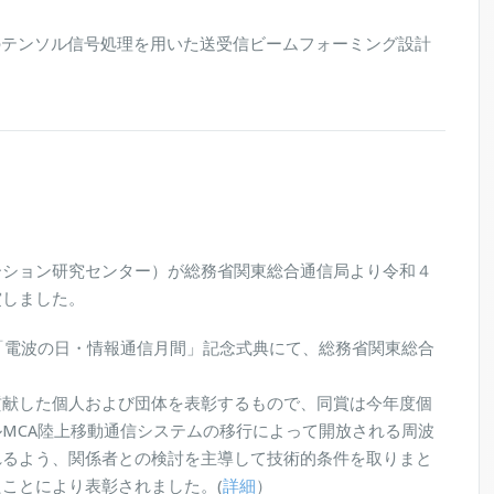
のテンソル信号処理を用いた送受信ビームフォーミング設計
ーション研究センター）が総務省関東総合通信局より令和４
賞しました。
年「電波の日・情報通信月間」記念式典にて、総務省関東総合
貢献した個人および団体を表彰するもので、同賞は今年度個
MCA陸上移動通信システムの移行によって開放される周波
れるよう、関係者との検討を主導して技術的条件を取りまと
ことにより表彰されました。(
詳細
）