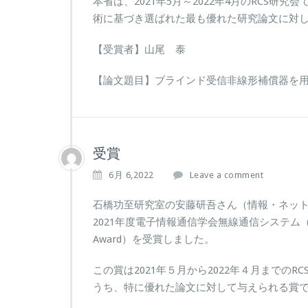
本省は、2021年5月～2022年4月のRCS
術に基づき選ばれた最も優れた研究論文に対
【受賞者】山尾 泰
【論文題目】ブラインド受信非線形補償器を
受賞
6月 6,2022
Leave a comment
石橋功至研究室の安藤研吾さん（情報・ネッ
2021年度電子情報通信学会無線通信システム（RCS）研究
Award）を受賞しました。
この賞は2021年５月から2022年４月までの
うち、特に優れた論文に対して与えられる賞