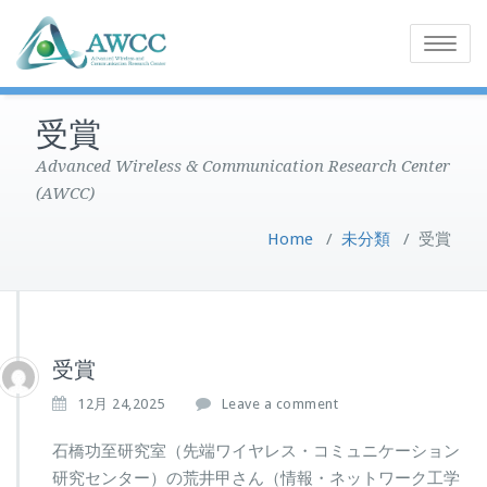
Toggle
navigatio
受賞
Advanced Wireless & Communication Research Center
(AWCC)
Home
/
未分類
/
受賞
受賞
12月 24,2025
Leave a comment
石橋功至研究室（先端ワイヤレス・コミュニケーション
研究センター）の荒井甲さん（情報・ネットワーク工学