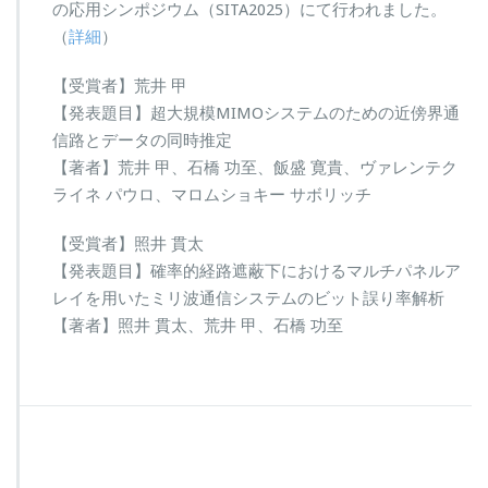
の応用シンポジウム（SITA2025）にて行われました。
（
詳細
）
【受賞者】荒井 甲
【発表題目】超大規模MIMOシステムのための近傍界通
信路とデータの同時推定
【著者】荒井 甲、石橋 功至、飯盛 寛貴、ヴァレンテク
ライネ パウロ、マロムショキー サボリッチ
【受賞者】照井 貫太
【発表題目】確率的経路遮蔽下におけるマルチパネルア
レイを用いたミリ波通信システムのビット誤り率解析
【著者】照井 貫太、荒井 甲、石橋 功至