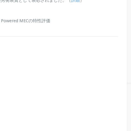
優秀発表賞として表彰されました。（
詳細
）
owered MECの特性評価