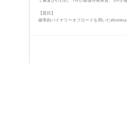
て審査が行われ、1件が最優秀発表賞、5件が
【題目】
確率的バイナリーオフロードを用いたWireless P