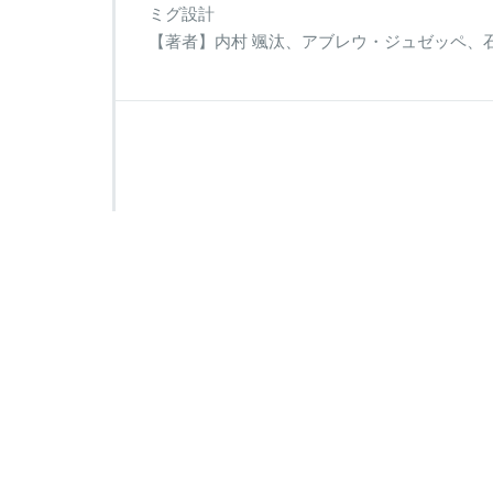
ミグ設計
【著者】内村 颯汰、アブレウ・ジュゼッペ、石