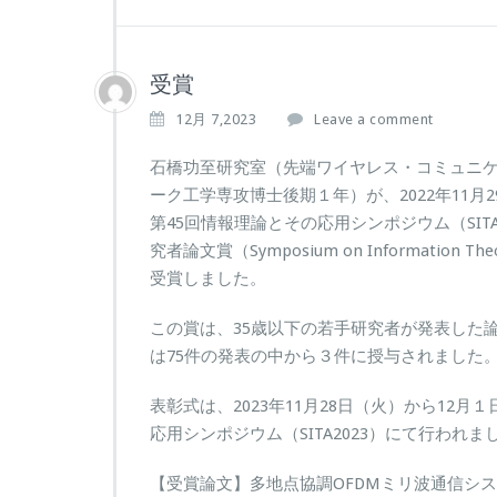
受賞
12月 7,2023
Leave a comment
石橋功至研究室（先端ワイヤレス・コミュニ
ーク工学専攻博士後期１年）が、2022年11
第45回情報理論とその応用シンポジウム（SI
究者論文賞（Symposium on Information Theory 
受賞しました。
この賞は、35歳以下の若手研究者が発表した
は75件の発表の中から３件に授与されました
表彰式は、2023年11月28日（火）から12
応用シンポジウム（SITA2023）にて行われま
【受賞論文】多地点協調OFDMミリ波通信シ