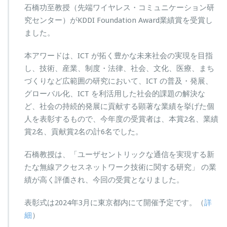
石橋功至教授（先端ワイヤレス・コミュニケーション研
究センター）がKDDI Foundation Award業績賞を受賞し
ました。
本アワードは、ICT が拓く豊かな未来社会の実現を目指
し、技術、産業、制度・法律、社会、文化、医療、まち
づくりなど広範囲の研究において、ICT の普及・発展、
グローバル化、ICT を利活用した社会的課題の解決な
ど、社会の持続的発展に貢献する顕著な業績を挙げた個
人を表彰するもので、今年度の受賞者は、本賞2名、業績
賞2名、貢献賞2名の計6名でした。
石橋教授は、「ユーザセントリックな通信を実現する新
たな無線アクセスネットワーク技術に関する研究」 の業
績が高く評価され、今回の受賞となりました。
表彰式は2024年3月に東京都内にて開催予定です。（
詳
細
）