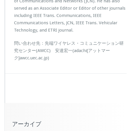
of Communications and Networks (JCN). He has also
served as an Associate Editor or Editor of other journals
including IEEE Trans. Communications, IEEE
Communications Letters, JCN, IEEE Trans. Vehicular
Technology, and ETRI journal.
問い合わせ先：先端ワイヤレス・コミュニケーション研
究センター(AWCC) 安達宏一(adachi[アットマー
ク]awcc.uec.ac.jp)
アーカイブ