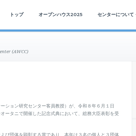
トップ
オープンハウス2025
センターについて
enter (AWCC)
ケーション研究センター客員教授）が、令和８年６月１日
ーオータニで開催した記念式典において、総務大臣表彰を受
および団体を顕彰する賞であり、本年は３名の個人と３団体